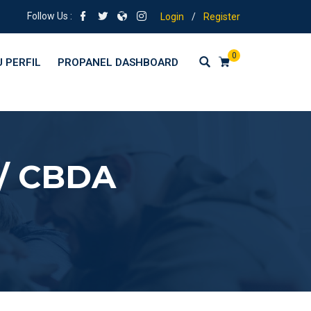
Follow Us :
Login
/
Register
0
 PERFIL
PROPANEL DASHBOARD
 / CBDA