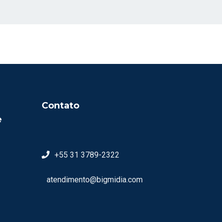
Contato
e
+55 31 3789-2322
atendimento@bigmidia.com