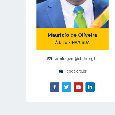
Mauricio de Oliveira
Árbitro FINA/CBDA
arbitragem@cbda.org.br
cbda.org.br