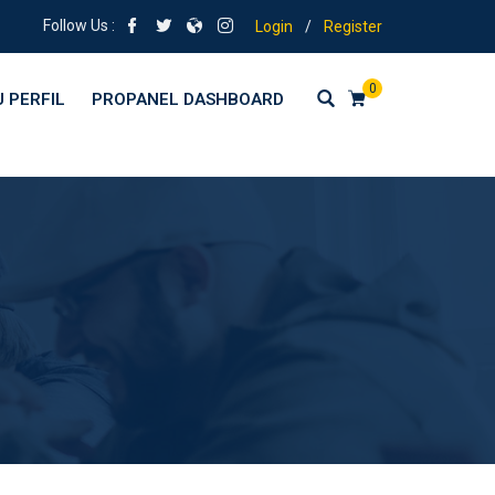
Follow Us :
Login
/
Register
0
 PERFIL
PROPANEL DASHBOARD